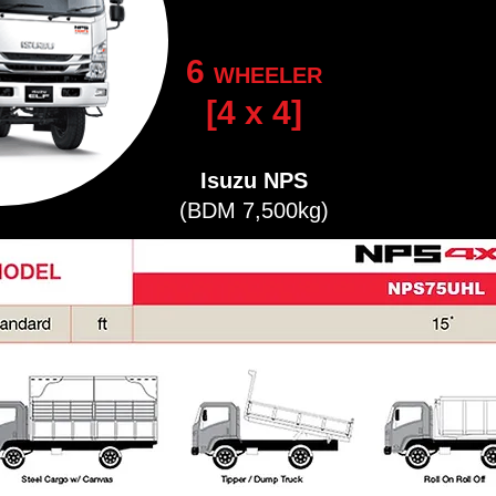
6
WHEELER
[4 x 4]
Isuzu NPS
(BDM 7,500kg)